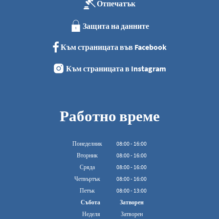
Отпечатък
Защита на данните
Към страницата във Facebook
Към страницата в Instagram
Работно време
Понеделник
08
:
00
-
16:00
От 08:00 до 16:00
Вторник
08
:
00
-
16:00
От 08:00 до 16:00
Сряда
08
:
00
-
16:00
От 08:00 до 16:00
Четвъртък
08
:
00
-
16:00
От 08:00 до 16:00
Петък
08
:
00
-
13:00
От 08:00 до 13:00 ч.
Събота
Затворен
Неделя
Затворен