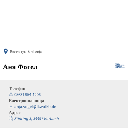
українська
türkçe
english
العربية
persisch
deutsch
Вие сте тук:
Bird, Anja
Аня Фогел
Телефон
05631 954-1206
Електронна поща
anja.vogel@lkwafkb.de
Адрес
Südring 3, 34497 Korbach