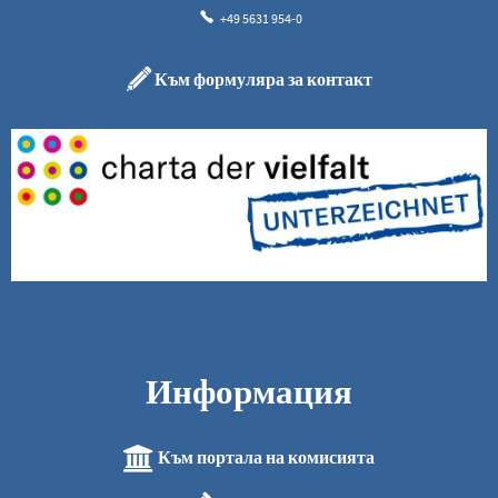
+49 5631 954-0
Към формуляра за контакт
Информация
Към портала на комисията