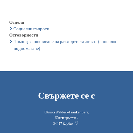
Отдели
Социални въпроси
Отговорности
Помощ за покриване на разходите за живот (социално
подпомагане)
Свържете се с
Област Waldeck-Frankenberg
Южен пръстен 2
34497
Корбах