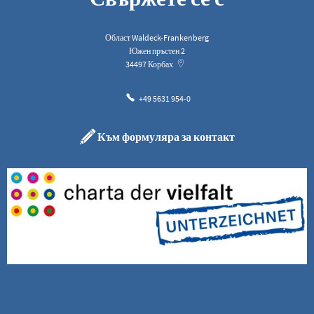
Област Waldeck-Frankenberg
Южен пръстен 2
34497
Корбах
+49 5631 954-0
Към формуляра за контакт