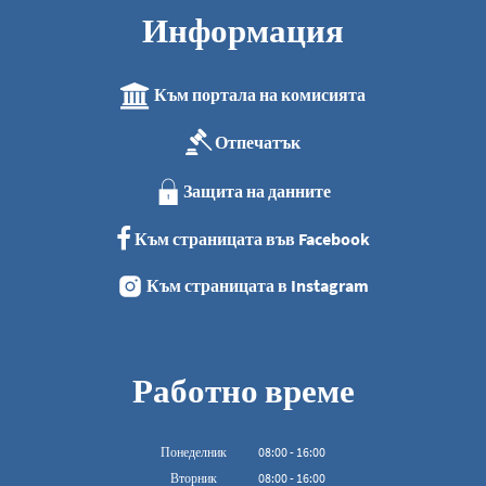
Информация
Към портала на комисията
Отпечатък
Защита на данните
Към страницата във Facebook
Към страницата в Instagram
Работно време
Понеделник
08
:
00
-
16:00
От 08:00 до 16:00
Вторник
08
:
00
-
16:00