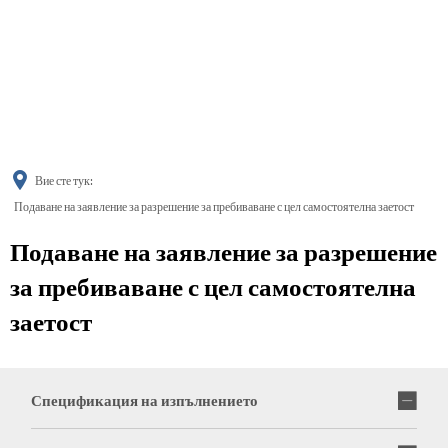
українська
türkçe
english
العربية
persisch
deutsch
Вие сте тук:
Подаване на заявление за разрешение за пребиваване с цел самостоятелна заетост
Подаване на заявление за разрешение
за пребиваване с цел самостоятелна
заетост
Спецификация на изпълнението