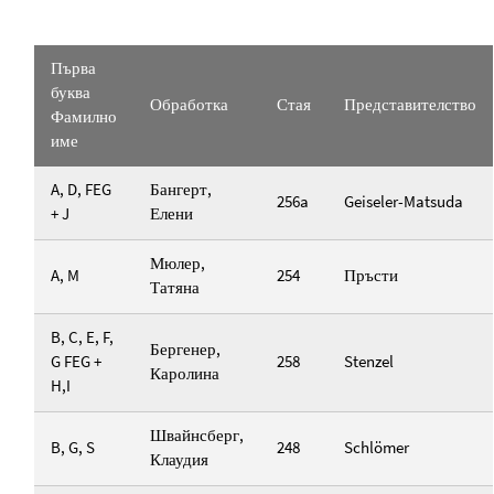
Първа
буква
Обработка
Стая
Представителство
Фамилно
име
A, D, FEG
Бангерт,
256a
Geiseler-Matsuda
+ J
Елени
Мюлер,
A, M
254
Пръсти
Татяна
B, C, E, F,
Бергенер,
G FEG +
258
Stenzel
Каролина
H,I
Швайнсберг,
B, G, S
248
Schlömer
Клаудия