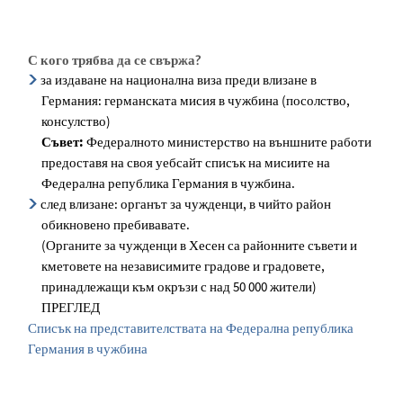
С кого трябва да се свържа?
за издаване на национална виза преди влизане в
Германия: германската мисия в чужбина (посолство,
консулство)
Съвет:
Федералното министерство на външните работи
предоставя на своя уебсайт списък на мисиите на
Федерална република Германия в чужбина.
след влизане: органът за чужденци, в чийто район
обикновено пребивавате.
(Органите за чужденци в Хесен са районните съвети и
кметовете на независимите градове и градовете,
принадлежащи към окръзи с над 50 000 жители)
ПРЕГЛЕД
Списък на представителствата на Федерална република
Германия в чужбина