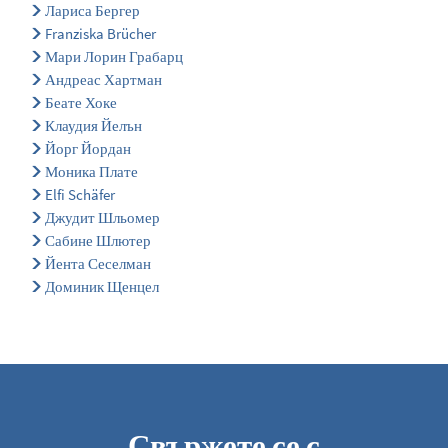
Лариса Бергер
Franziska Brücher
Мари Лорин Грабарц
Андреас Хартман
Беате Хоке
Клаудия Йелън
Йорг Йордан
Моника Плате
Elfi Schäfer
Джудит Шльомер
Сабине Шлютер
Йента Сеселман
Доминик Щенцел
Свържете се с