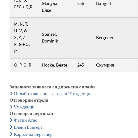
Мацуда,
256
Bangert
FEG + Q,R
Елке
M, N, T,
U, V, W,
Stenzel,
X, Y, Z
Bergener
Dominik
FEG + O,
P
O, P, Q, R
Hocke, Beate
245
Скумрия
Започнете заявката си директно онлайн
Онлайн заявление за отдел "Чужденци
Отговорни отдели
Чужденци
Отговорен персонал
Фатин Атас
Елени Бангерт
Каролина Бергенер