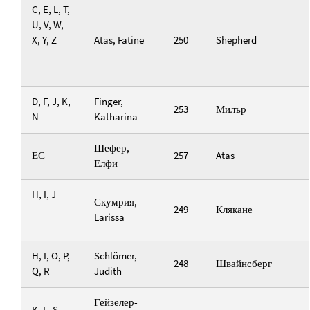
C, E, L, T,
U, V, W,
X, Y, Z
Atas, Fatine
250
Shepherd
D, F, J, K,
Finger,
253
Милър
N
Katharina
Шефер,
ЕС
257
Atas
Елфи
H, I, J
Скумрия,
249
Клякане
Larissa
H, I, O, P,
Schlömer,
248
Швайнсберг
Q, R
Judith
Гейзелер-
K, L, S,