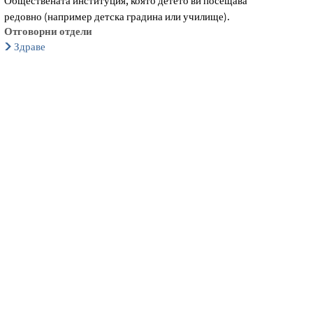
Обществената институция, която детето ви посещава
редовно (например детска градина или училище).
Отговорни отдели
Здраве