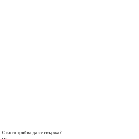
български
українська
türkçe
english
العربية
persisch
deutsch
живейте и се наслаждавайте
С кого трябва да се свържа?