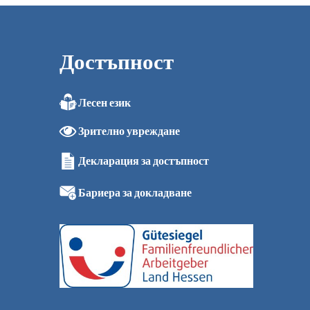
Достъпност
Лесен език
0
Зрително увреждане
0
0
Декларация за достъпност
0
0 ч.
Бариера за докладване