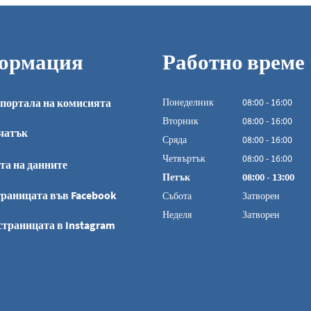
ормация
Работно време
портала на комисията
Понеделник
08
:
00
-
16:00
От 08:00 до 16:0
Вторник
08
:
00
-
16:00
чатък
От 08:00 до 16:0
Сряда
08
:
00
-
16:00
От 08:00 до 16:0
Четвъртък
08
:
00
-
16:00
та на данните
От 08:00 до 16:0
Петък
08
:
00
-
13:00
От 08:00 до 13:0
раницата във Facebook
Събота
Затворен
Неделя
Затворен
страницата в Instagram