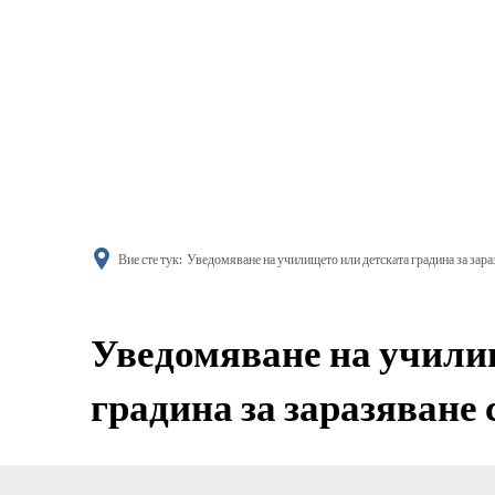
информиране
Вие сте тук:
Уведомяване на училището или детската градина за зара
Уведомяване на учили
градина за заразяване