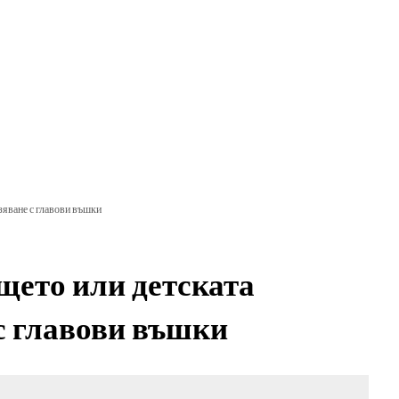
 и кандидатстване
израстване и развитие
зяване с главови въшки
щето или детската
 с главови въшки