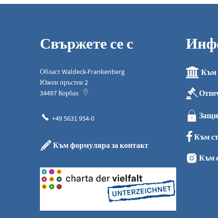
Свържете се с
Инф
Област Waldeck-Frankenberg
Към 
Южен пръстен 2
Отпе
34497
Корбах
Защи
+49 5631 954-0
Към ст
Към формуляра за контакт
Към 