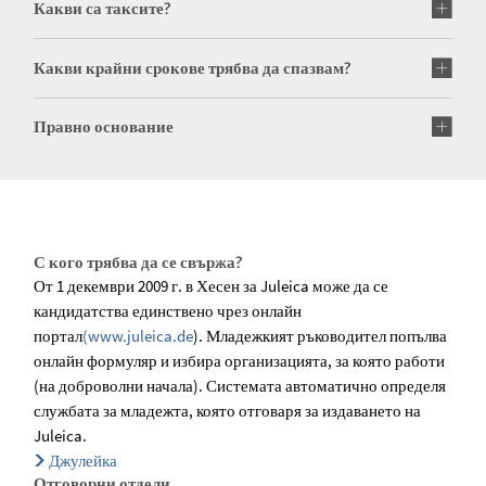
Какви са таксите?
Какви крайни срокове трябва да спазвам?
Правно основание
С кого трябва да се свържа?
От 1 декември 2009 г. в Хесен за Juleica може да се
кандидатства единствено чрез онлайн
портал
(www.juleica.de
). Младежкият ръководител попълва
онлайн формуляр и избира организацията, за която работи
(на доброволни начала). Системата автоматично определя
службата за младежта, която отговаря за издаването на
Juleica.
Джулейка
Отговорни отдели