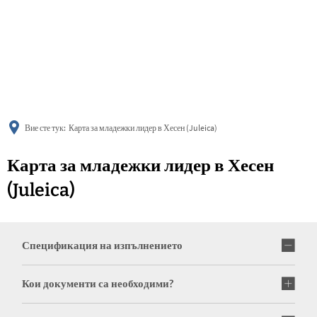
українська
türkçe
english
العربية
persisch
deutsch
Вие сте тук:
Карта за младежки лидер в Хесен (Juleica)
Карта за младежки лидер в Хесен
(Juleica)
Спецификация на изпълнението
Кои документи са необходими?