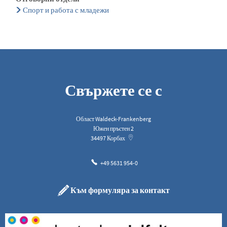
Спорт и работа с младежи
Свържете се с
Област Waldeck-Frankenberg
Южен пръстен 2
34497
Корбах
+49 5631 954-0
Към формуляра за контакт