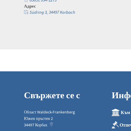
Адрес
Südring 3, 34497 Korbach
Свържете се с
Инф
Област Waldeck-Frankenberg
Към 
Южен пръстен 2
Отпе
34497
Корбах