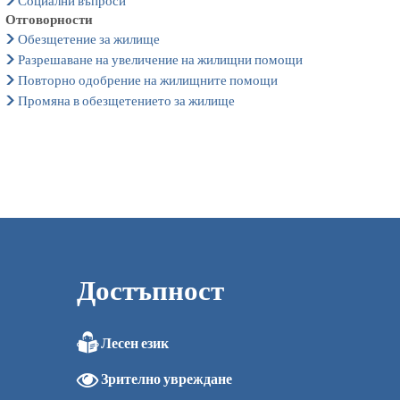
Социални въпроси
Отговорности
Обезщетение за жилище
Разрешаване на увеличение на жилищни помощи
Повторно одобрение на жилищните помощи
Промяна в обезщетението за жилище
Достъпност
Лесен език
0
Зрително увреждане
0