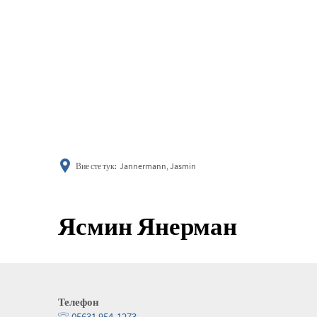
информиране
Вие сте тук:
Jannermann, Jasmin
Ясмин Янерман
Телефон
05631 954-1273