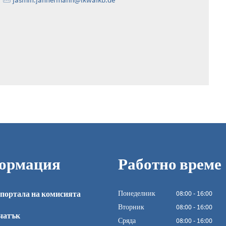
ормация
Работно време
портала на комисията
Понеделник
08
:
00
-
16:00
От 08:00 до 16:0
Вторник
08
:
00
-
16:00
чатък
От 08:00 до 16:0
Сряда
08
:
00
-
16:00