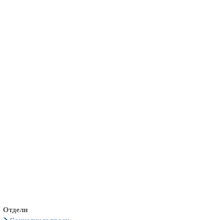
български
українська
türkçe
english
العربية
persisch
deutsch
живейте и се наслаждавайте
Отдели