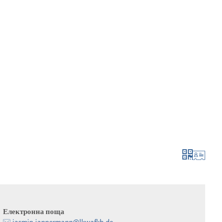
 и кандидатстване
израстване и развитие
Електронна поща
jasmin.jannermann@lkwafkb.de