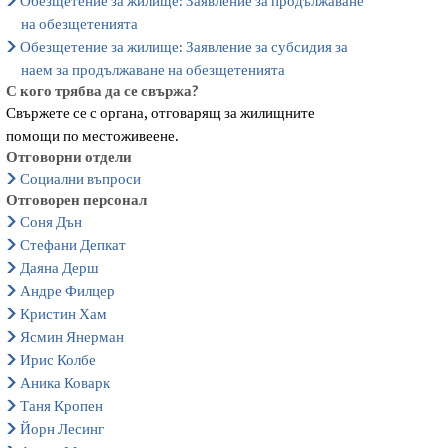
Обезщетение за жилище: Заявление за продължаване
на обезщетенията
Обезщетение за жилище: Заявление за субсидия за
наем за продължаване на обезщетенията
С кого трябва да се свържа?
Свържете се с органа, отговарящ за жилищните
помощи по местоживеене.
Отговорни отдели
Социални въпроси
Отговорен персонал
Соня Дън
Стефани Депкат
Даяна Дерш
Андре Филцер
Кристин Хам
Ясмин Янерман
Ирис Колбе
Аника Коварк
Таня Кропен
Йорн Лесинг