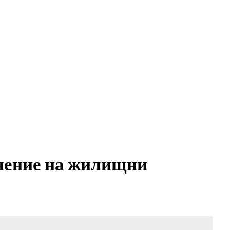
 и кандидатстване
израстване и развитие
чение на жилищни