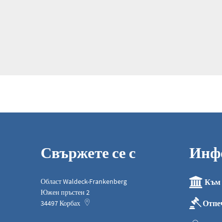
Свържете се с
Инф
Област Waldeck-Frankenberg
Към 
Южен пръстен 2
Отпе
34497
Корбах