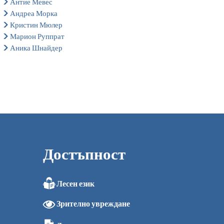
Антие Мевес
Андреа Морка
Кристин Мюлер
Марион Руппрат
Аника Шнайдер
Достъпност
Лесен език
0
Зрително увреждане
0
0