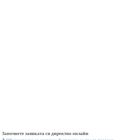
български
українська
türkçe
english
العربية
persisch
deutsch
живейте и се наслаждавайте
Започнете заявката си директно онлайн