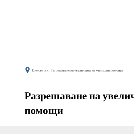
информиране
Вие сте тук:
Разрешаване на увеличение на жилищни помощи
Разрешаване на увели
помощи