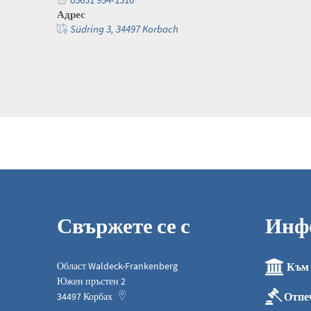
Адрес
Südring 3, 34497 Korbach
Свържете се с
Инф
Област Waldeck-Frankenberg
Към 
Южен пръстен 2
Отпе
34497
Корбах