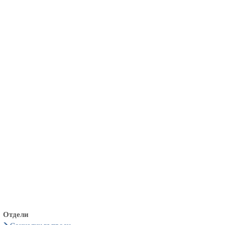
български
українська
türkçe
english
العربية
persisch
deutsch
живейте и се наслаждавайте
Отдели