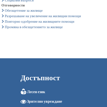
Социални въпроси
Отговорности
Обезщетение за жилище
Разрешаване на увеличение на жилищни помощи
Повторно одобрение на жилищните помощи
Промяна в обезщетението за жилище
Достъпност
Лесен език
0
Зрително увреждане
0