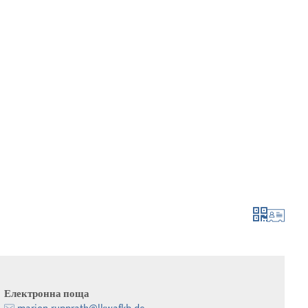
 и кандидатстване
израстване и развитие
Електронна поща
marion.rupprath@lkwafkb.de