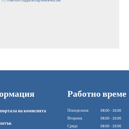
ормация
Работно време
портала на комисията
Понеделник
08
:
00
-
16:00
От 08:00 до 16:0
Вторник
08
:
00
-
16:00
чатък
От 08:00 до 16:0
Сряда
08
:
00
-
16:00