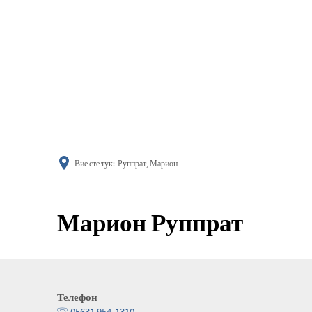
информиране
Вие сте тук:
Руппрат, Марион
Марион Руппрат
Телефон
05631 954-1310