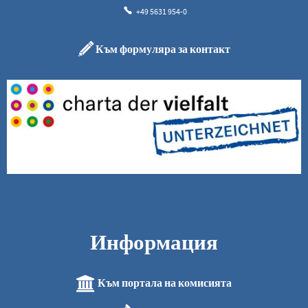
+49 5631 954-0
Към формуляра за контакт
Информация
Към портала на комисията