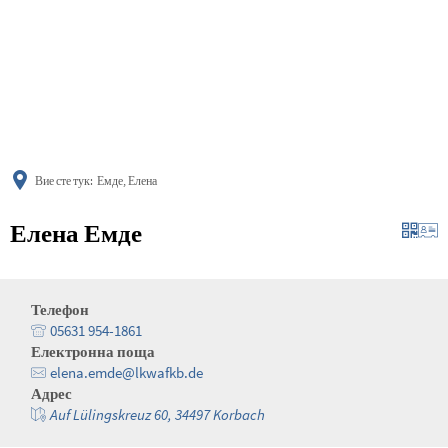
українська
türkçe
english
العربية
persisch
deutsch
Вие сте тук:
Емде, Елена
Елена Емде
Телефон
05631 954-1861
Електронна поща
elena.emde@lkwafkb.de
Адрес
Auf Lülingskreuz 60, 34497 Korbach