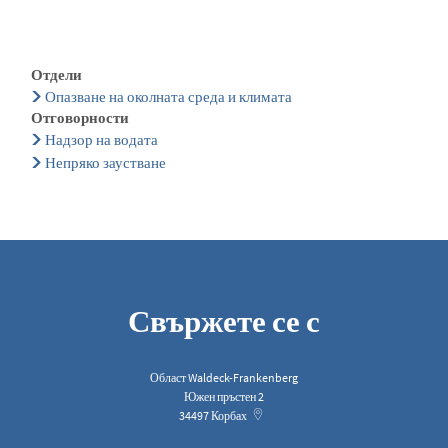
Отдели
Опазване на околната среда и климата
Отговорности
Надзор на водата
Непряко заустване
Свържете се с
Област Waldeck-Frankenberg
Южен пръстен 2
34497
Корбах