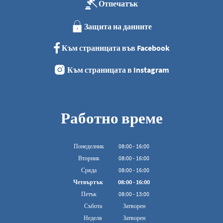
Отпечатък
Защита на данните
Към страницата във Facebook
Към страницата в Instagram
Работно време
Понеделник
08
:
00
-
16:00
От 08:00 до 16:00
Вторник
08
:
00
-
16:00
От 08:00 до 16:00
Сряда
08
:
00
-
16:00
От 08:00 до 16:00
Четвъртък
08
:
00
-
16:00
От 08:00 до 16:00
Петък
08
:
00
-
13:00
От 08:00 до 13:00 ч.
Събота
Затворен
Неделя
Затворен