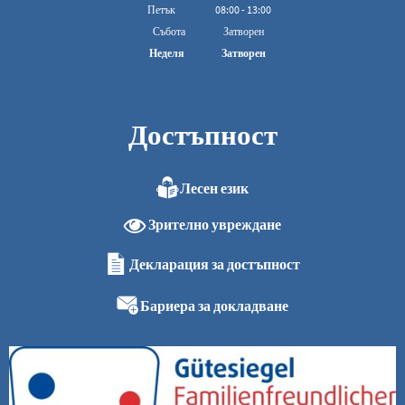
От 08:00 до 16:00
Петък
08
:
00
-
13:00
От 08:00 до 13:00 ч.
Събота
Затворен
Неделя
Затворен
Достъпност
Лесен език
Зрително увреждане
Декларация за достъпност
Бариера за докладване