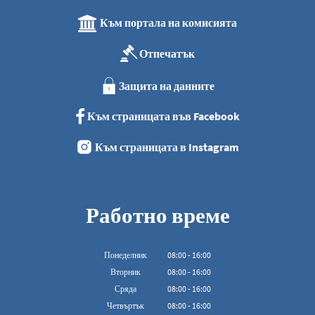
Към портала на комисията
Отпечатък
Защита на данните
Към страницата във Facebook
Към страницата в Instagram
Работно време
Понеделник
08
:
00
-
16:00
От 08:00 до 16:00
Вторник
08
:
00
-
16:00
От 08:00 до 16:00
Сряда
08
:
00
-
16:00
От 08:00 до 16:00
Четвъртък
08
:
00
-
16:00