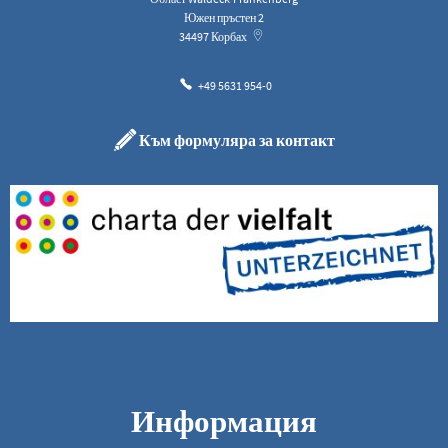
Южен пръстен 2
34497
Корбах
+49 5631 954-0
Към формуляра за контакт
Информация