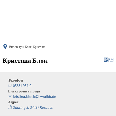
українська
türkçe
english
العربية
persisch
deutsch
Вие сте тук:
Блок, Кристина
Кристина Блок
Телефон
05631 954-0
Електронна поща
kristina.block@lkwafkb.de
Адрес
Südring 3, 34497 Korbach