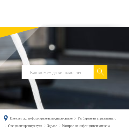
українська
türkçe
english
العربية
persisch
deutsch
Вие сте тук:
информиране и кандидатстване
Разбиране на управлението
Специализирани услуги
Здраве
Контрол на инфекциите и хигиена