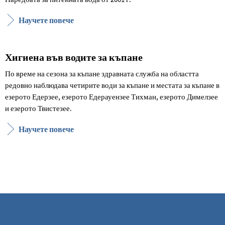
Научете повече
Хигиена във водите за къпане
По време на сезона за къпане здравната служба на областта
редовно наблюдава четирите води за къпане и местата за къпане в
езерото Едерзее, езерото Едерауензее Тихман, езерото Димелзее
и езерото Твистезее.
Научете повече