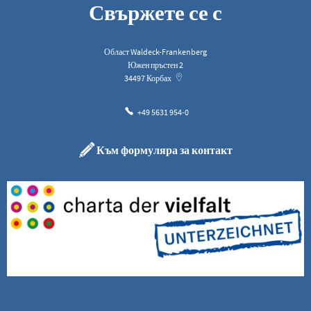
Свържете се с
Област Waldeck-Frankenberg
Южен пръстен 2
34497
Корбах
+49 5631 954-0
Към формуляра за контакт