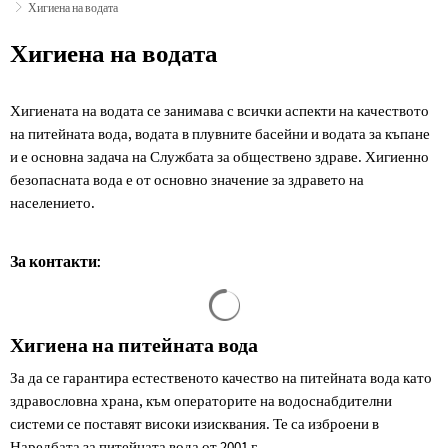
Хигиена на водата
Хигиена
Хигиена на водата
на
Хигиената на водата се занимава с всички аспекти на качеството
водата
на питейната вода, водата в плувните басейни и водата за къпане
и е основна задача на Службата за обществено здраве. Хигиенно
безопасната вода е от основно значение за здравето на
населението.
За контакти:
Резултатите от търсенето са за
Хигиена на питейната вода
За да се гарантира естественото качество на питейната вода като
здравословна храна, към операторите на водоснабдителни
системи се поставят високи изисквания. Те са изброени в
Наредбата за питейната вода от 2001 г.