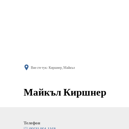
информиране
Вие сте тук:
Киршнер, Майкъл
Майкъл Киршнер
Телефон
05631 954-1168