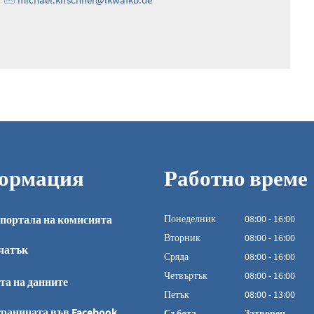
ормация
Работно време
портала на комисията
Понеделник
08
:
00
-
16:00
От 08:00 до 16:0
Вторник
08
:
00
-
16:00
чатък
От 08:00 до 16:0
Сряда
08
:
00
-
16:00
От 08:00 до 16:0
Четвъртък
08
:
00
-
16:00
та на данните
От 08:00 до 16:0
Петък
08
:
00
-
13:00
От 08:00 до 13:00
раницата във Facebook
Събота
Затворен