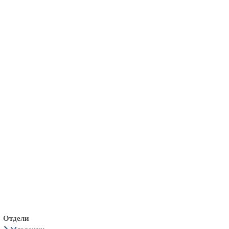
български
українська
türkçe
english
العربية
persisch
deutsch
живейте и се наслаждавайте
Отдели