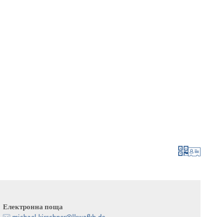
 и кандидатстване
израстване и развитие
Електронна поща
michael.kirschner@lkwafkb.de