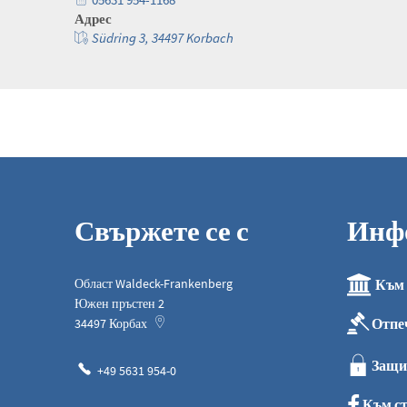
Адрес
Südring 3, 34497 Korbach
Свържете се с
Инф
Област Waldeck-Frankenberg
Към 
Южен пръстен 2
Отпе
34497
Корбах
Защи
+49 5631 954-0
Към ст