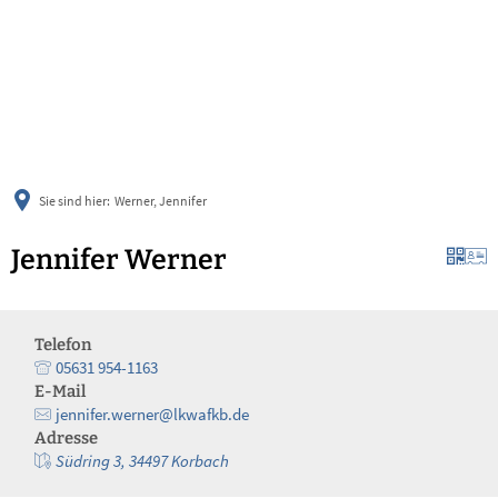
українська
türkçe
english
العربية
persisch
deutsch
Sie sind hier:
Werner, Jennifer
Jennifer Werner
Telefon
05631 954-1163
E-Mail
jennifer.werner@lkwafkb.de
Adresse
Südring 3, 34497 Korbach