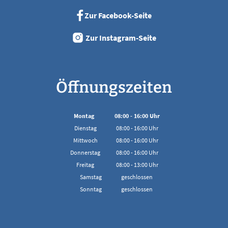
Zur Facebook-Seite
Zur Instagram-Seite
Öffnungszeiten
Montag
08:00
-
16:00
Uhr
Von 08:00 bis 16:00 Uhr
Dienstag
08:00
-
16:00
Uhr
Von 08:00 bis 16:00 Uhr
Mittwoch
08:00
-
16:00
Uhr
Von 08:00 bis 16:00 Uhr
Donnerstag
08:00
-
16:00
Uhr
Von 08:00 bis 16:00 Uhr
Freitag
08:00
-
13:00
Uhr
Von 08:00 bis 13:00 Uhr
Samstag
geschlossen
Sonntag
geschlossen