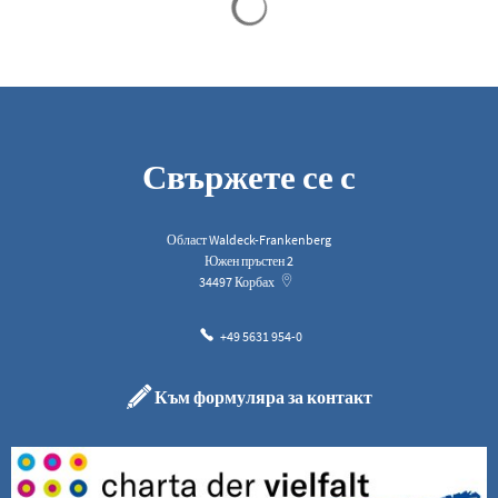
Свържете се с
Област Waldeck-Frankenberg
Южен пръстен 2
34497
Корбах
+49 5631 954-0
Към формуляра за контакт