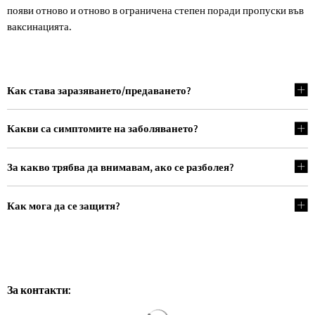
появи отново и отново в ограничена степен поради пропуски във
ваксинацията.
Как става заразяването/предаването?
Какви са симптомите на заболяването?
За какво трябва да внимавам, ако се разболея?
Как мога да се защитя?
За контакти:
Резултатите от търсенето са за