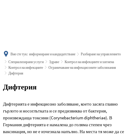
українська
türkçe
english
العربية
persisch
deutsch
Вие сте тук:
информиране и кандидатстване
Разбиране на управлението
Специализирани услуги
Здраве
Контрол на инфекциите и хигиена
Контрол на инфекциите
Ограничаване на инфекциозните заболявания
Дифтерия
Дифтерия
Дифтерия
Дифтерията е инфекциозно заболяване, което засяга главно
гърлото и носоглътката и се предизвиква от бактерия,
произвеждаща токсини (Corynebacterium diphtheriae). В
Германия дифтерията е намалена до голяма степен чрез
ваксинация, но не е изчезнала напълно. На места тя може да се