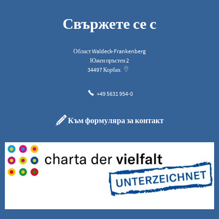
Свържете се с
Област Waldeck-Frankenberg
Южен пръстен 2
34497
Корбах
+49 5631 954-0
Към формуляра за контакт