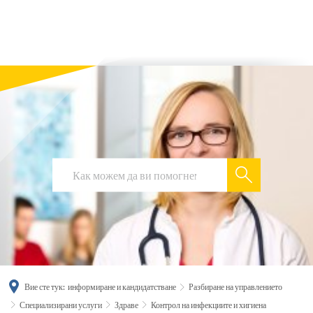
українська
türkçe
english
العربية
persisch
deutsch
Вие сте тук:
информиране и кандидатстване
Разбиране на управлението
Специализирани услуги
Здраве
Контрол на инфекциите и хигиена