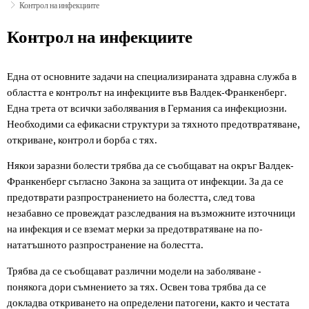
Контрол на инфекциите
Контрол
Контрол на инфекциите
на
Една от основните задачи на специализираната здравна служба в
инфекциите
областта е контролът на инфекциите във Валдек-Франкенберг.
Една трета от всички заболявания в Германия са инфекциозни.
Необходими са ефикасни структури за тяхното предотвратяване,
откриване, контрол и борба с тях.
Някои заразни болести трябва да се съобщават на окръг Валдек-
Франкенберг съгласно Закона за защита от инфекции. За да се
предотврати разпространението на болестта, след това
незабавно се провеждат разследвания на възможните източници
на инфекция и се вземат мерки за предотвратяване на по-
нататъшното разпространение на болестта.
Трябва да се съобщават различни модели на заболяване -
понякога дори съмнението за тях. Освен това трябва да се
докладва откриването на определени патогени, както и честата