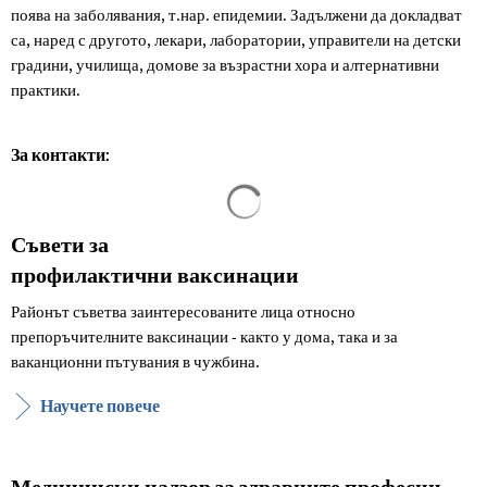
поява на заболявания, т.нар. епидемии. Задължени да докладват
са, наред с другото, лекари, лаборатории, управители на детски
градини, училища, домове за възрастни хора и алтернативни
практики.
За контакти:
Резултатите от търсенето са за
Съвети за
профилактични ваксинации
Районът съветва заинтересованите лица относно
препоръчителните ваксинации - както у дома, така и за
ваканционни пътувания в чужбина.
Научете повече
Медицински надзор за здравните професии