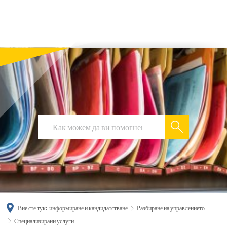
українська
türkçe
english
العربية
persisch
deutsch
Вие сте тук:
информиране и кандидатстване
Разбиране на управлението
Специализирани услуги