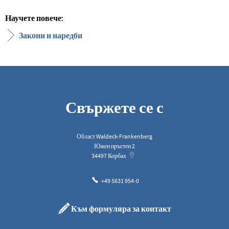
Научете повече:
Закони и наредби
Свържете се с
Област Waldeck-Frankenberg
Южен пръстен 2
34497
Корбах
+49 5631 954-0
Към формуляра за контакт