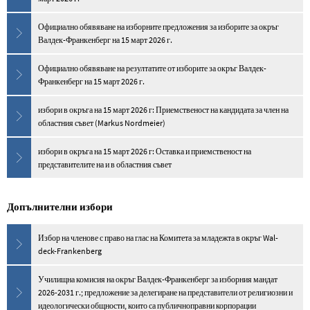
Официално обявяване на изборните предложения за изборите за окръг
Валдек-Франкенберг на 15 март 2026 г.
Официално обявяване на резултатите от изборите за окръг Валдек-
Франкенберг на 15 март 2026 г.
избори в окръга на 15 март 2026 г: Приемственост на кандидата за член на
областния съвет (Markus Nordmeier)
избори в окръга на 15 март 2026 г: Оставка и приемственост на
представителите на и в областния съвет
Допълнителни избори
Избор на членове с право на глас на Комитета за младежта в окръг Wal-
deck-Frankenberg
Училищна комисия на окръг Валдек-Франкенберг за изборния мандат
2026-2031 г.; предложение за делегиране на представители от религиозни и
идеологически общности, които са публичноправни корпорации