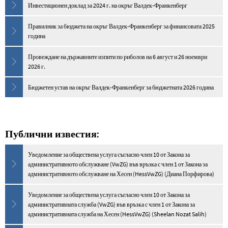
Инвестиционен доклад за 2024 г. на окръг Валдек-Франкенберг
Правилник за бюджета на окръг Валдек-Франкенберг за финансовата 2025
година
Провеждане на държавните изпити по риболов на 6 август и 26 ноември
2026 г.
Бюджетен устав на окръг Валдек-Франкенберг за бюджетната 2026 година
Публични известия:
Уведомление за обществена услуга съгласно член 10 от Закона за
административното обслужване (VwZG) във връзка с член 1 от Закона за
административното обслужване на Хесен (HessVwZG) (Диана Порфирова)
Уведомление за обществена услуга съгласно член 10 от Закона за
административната служба (VwZG) във връзка с член 1 от Закона за
административната служба на Хесен (HessVwZG) (Sheelan Nozat Salih)