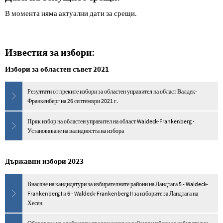
В момента няма актуални дати за срещи.
Известия за избори:
Избори за областен съвет 2021
Резултати от преките избори за областен управител на област Валдек-
Франкенберг на 26 септември 2021 г.
Пряк избор на областен управител на област Waldeck-Frankenberg -
Установяване на валидността на избора
Държавни избори 2023
Внасяне на кандидатури за избирателните райони на Ландтага 5 - Waldeck-
Frankenberg I и 6 - Waldeck-Frankenberg II за изборите за Ландтага на
Хесен