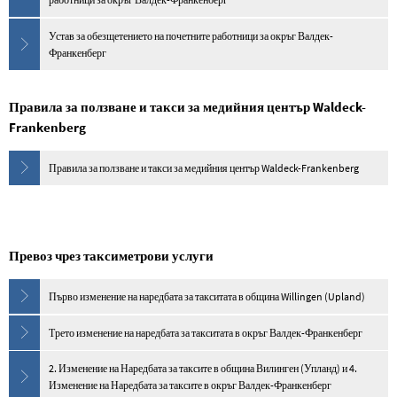
Устав за обезщетението на почетните работници за окръг Валдек-
Франкенберг
Правила за ползване и такси за медийния център Waldeck-
Frankenberg
Правила за ползване и такси за медийния център Waldeck-Frankenberg
Превоз чрез таксиметрови услуги
Първо изменение на наредбата за такситата в община Willingen (Upland)
Трето изменение на наредбата за такситата в окръг Валдек-Франкенберг
2. Изменение на Наредбата за таксите в община Вилинген (Упланд) и 4.
Изменение на Наредбата за таксите в окръг Валдек-Франкенберг