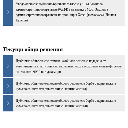
Уведомление за публично връчване съгласно § 10 от Закона за
административното връчване (VwZG) във връзка с § 1 от Закона за
административното връчване на провинция Хесен (HessVwZG) (Даниел
Куреши)
Текущи общи решения
Публично обявление за отмяна на общото решение, издадено от
ветеринарните власти относно защитата срещу високопатогенна инфлуенца
по птиците (HPAI) на 4 декември
Публично обявление относно общото решение за борба с африканската
чума по свинете при дивите свине (защитена зона I)
Публично обявление относно общото решение за борба с африканската
чума по свинете при дивите свине (защитена зона II)