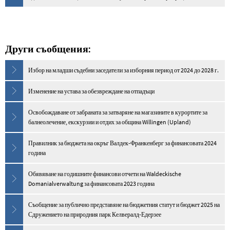
Други съобщения:
Избор на младши съдебни заседатели за изборния период от 2024 до 2028 г.
Изменение на устава за обезвреждане на отпадъци
Освобождаване от забраната за затваряне на магазините в курортите за
балнеолечение, екскурзии и отдих за община Willingen (Upland)
Правилник за бюджета на окръг Валдек-Франкенберг за финансовата 2024
година
Обявяване на годишните финансови отчети на Waldeckische
Domanialverwaltung за финансовата 2023 година
Съобщение за публично представяне на бюджетния статут и бюджет 2025 на
Сдружението на природния парк Келвералд-Едерзее