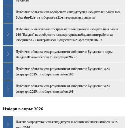
Бундестаг
Публично обявяване на одобрените кандидатури в избирателен район 169
Schwalm-Eder за изборите за 21-ви германски Бундестаг
Публично оповестяване от страна на отговорника за избирателния район
166 "Валдек" на одобрените кандидатури на избирателните райони за
изборите за 21-ви германски Бундестаг на 23 февруари 2025 г.
Публично обявяване на резултатите от изборите за Бундестаг в окръг
Валдек-Франкенберг на 23 февруари 2025 г.
Публично обявяване на резултатите от изборите за Бундестаг на 23
февруари 2025 г. (избирателен район 166)
Публично обявяване на резултатите от изборите за Бундестаг на 23
февруари 2025 г. (избирателен район 169)
Избори в окръг 2026
Покана за представяне на кандидатури за общите общински избори на 15
март 2026 г.