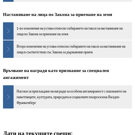
Настаняване на лица по Закона за приемане на земя
1-во изменение на устава относно събирането на такси за настаняване на
лица по Закона за приемане на земя
Второ изменение на устава относно събирането на такси за настаняване на
лица в съответствие със Закона за държавния прием
Връчване на награди като признание за специален
ангажимент
Насоки за присъждане на награди за особена ангажираност с опазването на
паметниците, културата, природата и социалните въпроси във Валдек-
Франкенберг
Дати на текущите срещи: