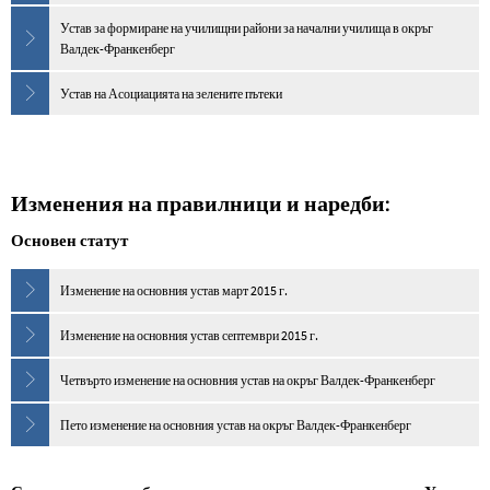
Устав за формиране на училищни райони за начални училища в окръг
Валдек-Франкенберг
Устав на Асоциацията на зелените пътеки
Изменения на правилници и наредби:
Основен статут
Изменение на основния устав март 2015 г.
Изменение на основния устав септември 2015 г.
Четвърто изменение на основния устав на окръг Валдек-Франкенберг
Пето изменение на основния устав на окръг Валдек-Франкенберг