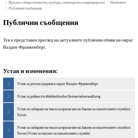
Връзки с обществеността, култура, спонсорство и партньорства
Натиснете
Публични съобщения
Публични
Публични съобщения
съобщения
Тук е представен преглед на актуалните публични обяви на окръг
Валдек-Франкенберг.
Устав и изменения:
Устав за детски градини в окръг Валдек-Франкенберг
Устав за дейността Waldeckische Domanialverwaltung
Устав за събиране на такси за прилагане на Закона за спасителните служби в
Хесен
Устав за събиране на такси за прилагане на Закона за спасителните служби в
Хесен (Устав за таксите за спасителните служби)