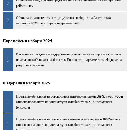
Обявяване на одобрените предложения за районни избори за избирателни
райони 5 и 6
Обявяване на окончателните резултати от изборите за Ландтаг на 8
октомври 2023 г. в избирателни райони 5 и 6
Европейски избори 2024
Известие за гражданите на другите държави-членки на Европейския съюз
(граждани на Съюза) за изборите за Европейски парламент във Федерална
република Германия
Федерални избори 2025
Публично обявление на отговорника за изборния район 169 Schwalm-Eder
относно подаването на кандидатури за изборите за 21-ви германски
Бундестаг
Публично обявление на отговорника за избирателния район 166 Waldeck
относно подаването на кандидатури за изборите за 21-ви германски