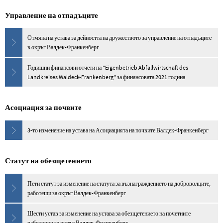
Управление на отпадъците
Отмяна на устава за дейността на дружеството за управление на отпадъците
в окръг Валдек-Франкенберг
Годишни финансови отчети на "Eigenbetrieb Abfallwirtschaft des
Landkreises Waldeck-Frankenberg" за финансовата 2021 година
Асоциация за почвите
3-то изменение на устава на Асоциацията на почвите Валдек-Франкенберг
Статут на обезщетението
Пети статут за изменение на статута за възнаграждението на доброволците,
работещи за окръг Валдек-Франкенберг
Шести устав за изменение на устава за обезщетението на почетните
работници за окръг Валдек-Франкенберг