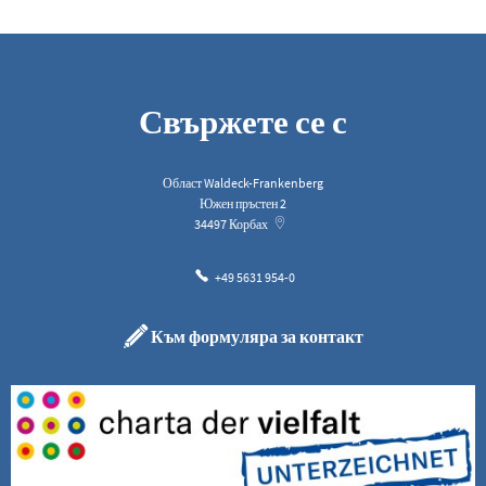
Свържете се с
Област Waldeck-Frankenberg
Южен пръстен 2
34497
Корбах
+49 5631 954-0
Към формуляра за контакт