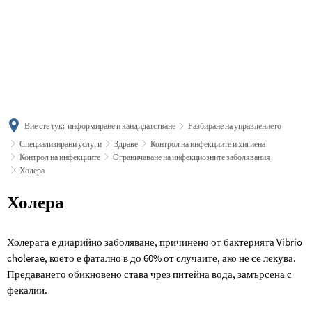
українська
türkçe
english
العربية
persisch
deutsch
Вие сте тук:
информиране и кандидатстване
Разбиране на управлението
Специализирани услуги
Здраве
Контрол на инфекциите и хигиена
Контрол на инфекциите
Ограничаване на инфекциозните заболявания
Холера
Холера
Холера
Холерата е диарийно заболяване, причинено от бактерията Vibrio
cholerae, което е фатално в до 60% от случаите, ако не се лекува.
Предаването обикновено става чрез питейна вода, замърсена с
фекалии.