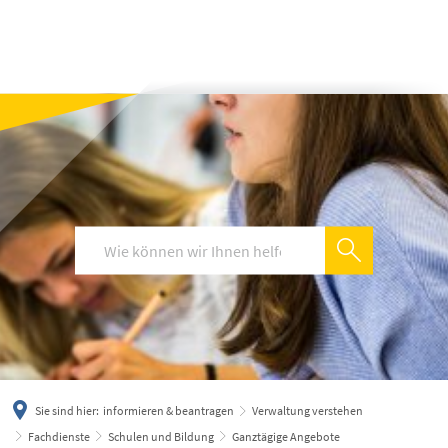
українська
türkçe
english
العربية
persisch
deutsch
Sie sind hier:
informieren & beantragen
Verwaltung verstehen
Fachdienste
Schulen und Bildung
Ganztägige Angebote