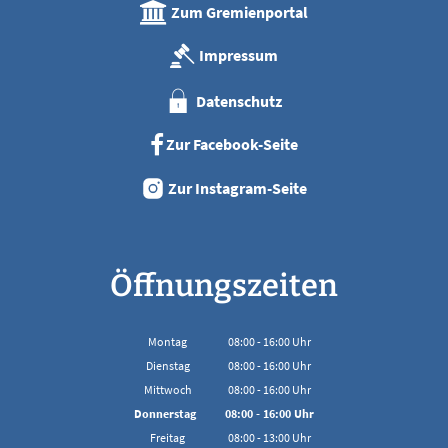
Zum Gremienportal
Impressum
Datenschutz
Zur Facebook-Seite
Zur Instagram-Seite
Öffnungszeiten
Montag
08:00
-
16:00
Uhr
Von 08:00 bis 16:00 Uhr
Dienstag
08:00
-
16:00
Uhr
Von 08:00 bis 16:00 Uhr
Mittwoch
08:00
-
16:00
Uhr
Von 08:00 bis 16:00 Uhr
Donnerstag
08:00
-
16:00
Uhr
Von 08:00 bis 16:00 Uhr
Freitag
08:00
-
13:00
Uhr