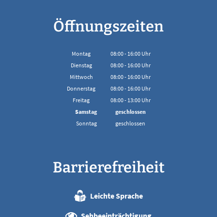
Öffnungszeiten
Montag
08:00
-
16:00
Uhr
Von 08:00 bis 16:00 Uhr
Dienstag
08:00
-
16:00
Uhr
Von 08:00 bis 16:00 Uhr
Mittwoch
08:00
-
16:00
Uhr
Von 08:00 bis 16:00 Uhr
Donnerstag
08:00
-
16:00
Uhr
Von 08:00 bis 16:00 Uhr
Freitag
08:00
-
13:00
Uhr
Von 08:00 bis 13:00 Uhr
Samstag
geschlossen
Sonntag
geschlossen
Barrierefreiheit
Leichte Sprache
Sehbeeinträchtigung