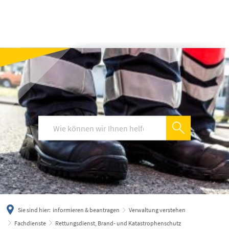
українська
türkçe
english
العربية
persisch
deutsch
Sie sind hier:
informieren & beantragen
Verwaltung verstehen
Fachdienste
Rettungsdienst, Brand- und Katastrophenschutz