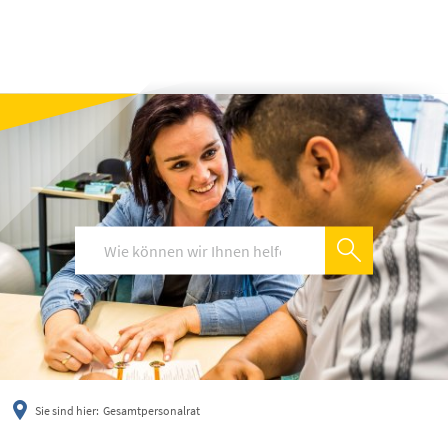
українська
türkçe
english
العربية
persisch
deutsch
Sie sind hier:
Gesamtpersonalrat