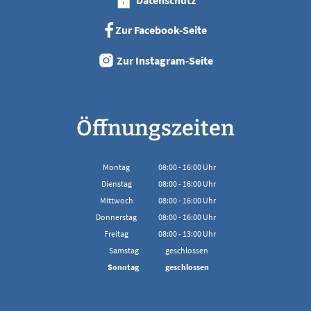
Zur Facebook-Seite
Zur Instagram-Seite
Öffnungszeiten
Montag
08:00
-
16:00
Uhr
Von 08:00 bis 16:00 Uhr
Dienstag
08:00
-
16:00
Uhr
Von 08:00 bis 16:00 Uhr
Mittwoch
08:00
-
16:00
Uhr
Von 08:00 bis 16:00 Uhr
Donnerstag
08:00
-
16:00
Uhr
Von 08:00 bis 16:00 Uhr
Freitag
08:00
-
13:00
Uhr
Von 08:00 bis 13:00 Uhr
Samstag
geschlossen
Sonntag
geschlossen