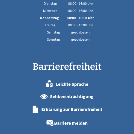
Von 08:00 bis 16:00 Uhr
Dienstag
08:00
-
16:00
Uhr
Von 08:00 bis 16:00 Uhr
Mittwoch
08:00
-
16:00
Uhr
Von 08:00 bis 16:00 Uhr
Donnerstag
08:00
-
16:00
Uhr
Von 08:00 bis 16:00 Uhr
Freitag
08:00
-
13:00
Uhr
Von 08:00 bis 13:00 Uhr
Samstag
geschlossen
Sonntag
geschlossen
Barrierefreiheit
Leichte Sprache
Sehbeeinträchtigung
Erklärung zur Barrierefreiheit
Barriere melden