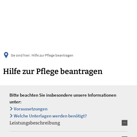
українська
türkçe
english
العربية
persisch
deutsch
Sie sind hier:
Hilfe zur Pflege beantragen
Hilfe zur Pflege beantragen
Bitte beachten Sie insbesondere unsere Informationen
unter:
Voraussetzungen
Welche Unterlagen werden benötigt?
Leistungsbeschreibung