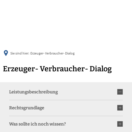
українська
türkçe
english
العربية
persisch
deutsch
Sie sind hier:
Erzeuger- Verbraucher- Dialog
Erzeuger- Verbraucher- Dialog
Leistungsbeschreibung
Rechtsgrundlage
Was sollte ich noch wissen?