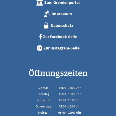
Zum Gremienportal
Impressum
Datenschutz
Zur Facebook-Seite
Zur Instagram-Seite
Öffnungszeiten
Montag
08:00
-
16:00
Uhr
Von 08:00 bis 16:00 Uhr
Dienstag
08:00
-
16:00
Uhr
Von 08:00 bis 16:00 Uhr
Mittwoch
08:00
-
16:00
Uhr
Von 08:00 bis 16:00 Uhr
Donnerstag
08:00
-
16:00
Uhr
Von 08:00 bis 16:00 Uhr
Freitag
08:00
-
13:00
Uhr