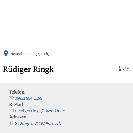
українська
türkçe
english
العربية
persisch
deutsch
Sie sind hier:
Ringk, Rüdiger
Rüdiger Ringk
Telefon
05631 954-1159
E-Mail
ruediger.ringk@lkwafkb.de
Adresse
Südring 3, 34497 Korbach