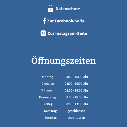
Datenschutz
Zur Facebook-Seite
Zur Instagram-Seite
Öffnungszeiten
Montag
08:00
-
16:00
Uhr
Von 08:00 bis 16:00 Uhr
Dienstag
08:00
-
16:00
Uhr
Von 08:00 bis 16:00 Uhr
Mittwoch
08:00
-
16:00
Uhr
Von 08:00 bis 16:00 Uhr
Donnerstag
08:00
-
16:00
Uhr
Von 08:00 bis 16:00 Uhr
Freitag
08:00
-
13:00
Uhr
Von 08:00 bis 13:00 Uhr
Samstag
geschlossen
Sonntag
geschlossen