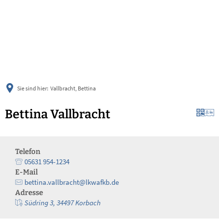
українська
türkçe
english
العربية
persisch
deutsch
Sie sind hier:
Vallbracht, Bettina
Bettina Vallbracht
Telefon
05631 954-1234
E-Mail
bettina.vallbracht@lkwafkb.de
Adresse
Südring 3, 34497 Korbach