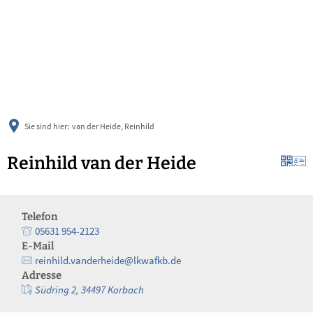
українська
türkçe
english
العربية
persisch
deutsch
Sie sind hier:
van der Heide, Reinhild
Reinhild van der Heide
Telefon
05631 954-2123
E-Mail
reinhild.vanderheide@lkwafkb.de
Adresse
Südring 2, 34497 Korbach