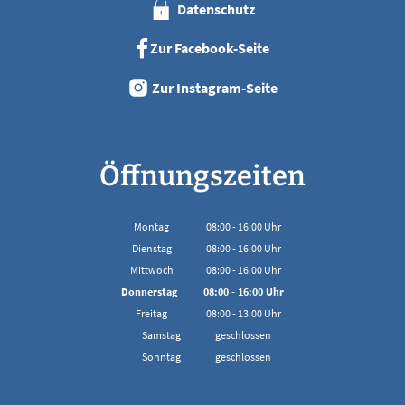
Datenschutz
Zur Facebook-Seite
Zur Instagram-Seite
Öffnungszeiten
Montag
08:00
-
16:00
Uhr
Von 08:00 bis 16:00 Uhr
Dienstag
08:00
-
16:00
Uhr
Von 08:00 bis 16:00 Uhr
Mittwoch
08:00
-
16:00
Uhr
Von 08:00 bis 16:00 Uhr
Donnerstag
08:00
-
16:00
Uhr
Von 08:00 bis 16:00 Uhr
Freitag
08:00
-
13:00
Uhr
Von 08:00 bis 13:00 Uhr
Samstag
geschlossen
Sonntag
geschlossen