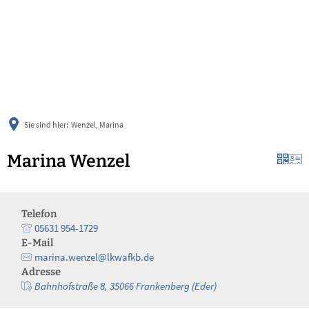
українська
türkçe
english
العربية
persisch
deutsch
Sie sind hier:
Wenzel, Marina
Marina Wenzel
Telefon
05631 954-1729
E-Mail
marina.wenzel@lkwafkb.de
Adresse
Bahnhofstraße 8, 35066 Frankenberg (Eder)