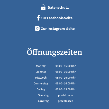
Datenschutz
Zur Facebook-Seite
Zur Instagram-Seite
Öffnungszeiten
Montag
08:00
-
16:00
Uhr
Von 08:00 bis 16:00 Uhr
Dienstag
08:00
-
16:00
Uhr
Von 08:00 bis 16:00 Uhr
Mittwoch
08:00
-
16:00
Uhr
Von 08:00 bis 16:00 Uhr
Donnerstag
08:00
-
16:00
Uhr
Von 08:00 bis 16:00 Uhr
Freitag
08:00
-
13:00
Uhr
Von 08:00 bis 13:00 Uhr
Samstag
geschlossen
Sonntag
geschlossen