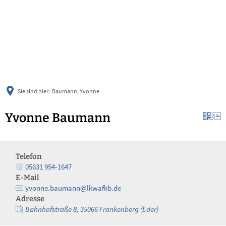
українська
türkçe
english
العربية
persisch
deutsch
Sie sind hier:
Baumann, Yvonne
Yvonne Baumann
Telefon
05631 954-1647
E-Mail
yvonne.baumann@lkwafkb.de
Adresse
Bahnhofstraße 8, 35066 Frankenberg (Eder)