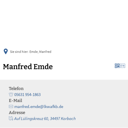
українська
türkçe
english
العربية
persisch
deutsch
Sie sind hier:
Emde, Manfred
Manfred Emde
Telefon
05631 954-1863
E-Mail
manfred.emde@lkwafkb.de
Adresse
Auf Lülingskreuz 60, 34497 Korbach