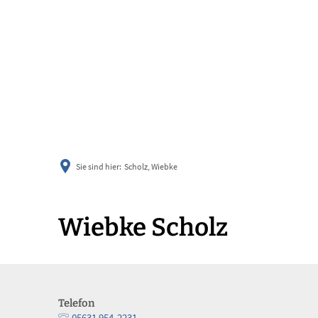
informier
Sie sind hier:
Scholz, Wiebke
Wiebke Scholz
Telefon
05631 954-2231