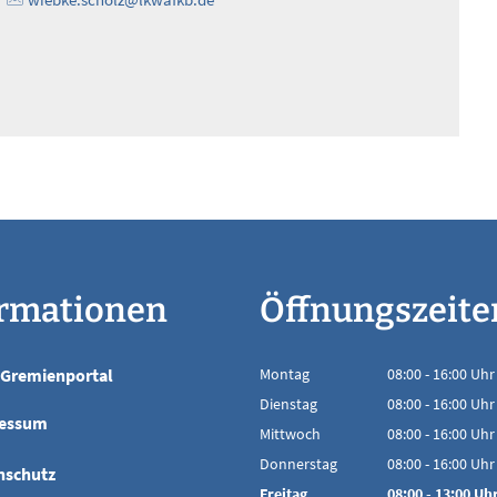
ormationen
Öffnungszeite
Gremienportal
Montag
08:00
-
16:00
Uhr
Von 08:00 bis 16
Dienstag
08:00
-
16:00
Uhr
essum
Von 08:00 bis 16
Mittwoch
08:00
-
16:00
Uhr
Von 08:00 bis 16
Donnerstag
08:00
-
16:00
Uhr
nschutz
Von 08:00 bis 16
Freitag
08:00
-
13:00
Uh