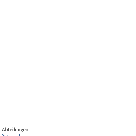
български
українська
türkçe
english
العربية
persisch
deutsch
twickeln
leben & genießen
Abteilungen