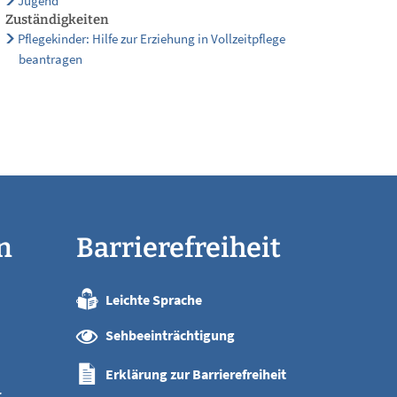
Jugend
Zuständigkeiten
Pflegekinder: Hilfe zur Erziehung in Vollzeitpflege
beantragen
n
Barrierefreiheit
Leichte Sprache
:00 Uhr
Sehbeeinträchtigung
:00 Uhr
:00 Uhr
Erklärung zur Barrierefreiheit
:00 Uhr
r