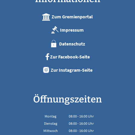
Zum Gremienportal
Impressum
Datenschutz
Zur Facebook-Seite
Zur Instagram-Seite
Öffnungszeiten
Montag
08:00
-
16:00
Uhr
Von 08:00 bis 16:00 Uhr
Dienstag
08:00
-
16:00
Uhr
Von 08:00 bis 16:00 Uhr
Mittwoch
08:00
-
16:00
Uhr