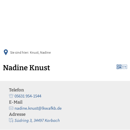
українська
türkçe
english
العربية
persisch
deutsch
Sie sind hier:
Knust, Nadine
Nadine Knust
Telefon
05631 954-1544
E-Mail
nadine.knust@lkwafkb.de
Adresse
Südring 3, 34497 Korbach