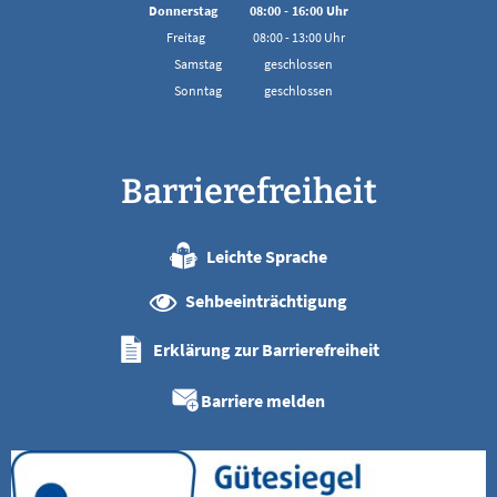
Von 08:00 bis 16:00 Uhr
Donnerstag
08:00
-
16:00
Uhr
Von 08:00 bis 16:00 Uhr
Freitag
08:00
-
13:00
Uhr
Von 08:00 bis 13:00 Uhr
Samstag
geschlossen
Sonntag
geschlossen
Barrierefreiheit
Leichte Sprache
Sehbeeinträchtigung
Erklärung zur Barrierefreiheit
Barriere melden