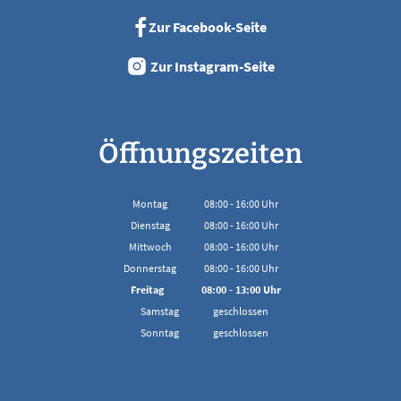
Zur Facebook-Seite
Zur Instagram-Seite
Öffnungszeiten
Montag
08:00
-
16:00
Uhr
Von 08:00 bis 16:00 Uhr
Dienstag
08:00
-
16:00
Uhr
Von 08:00 bis 16:00 Uhr
Mittwoch
08:00
-
16:00
Uhr
Von 08:00 bis 16:00 Uhr
Donnerstag
08:00
-
16:00
Uhr
Von 08:00 bis 16:00 Uhr
Freitag
08:00
-
13:00
Uhr
Von 08:00 bis 13:00 Uhr
Samstag
geschlossen
Sonntag
geschlossen