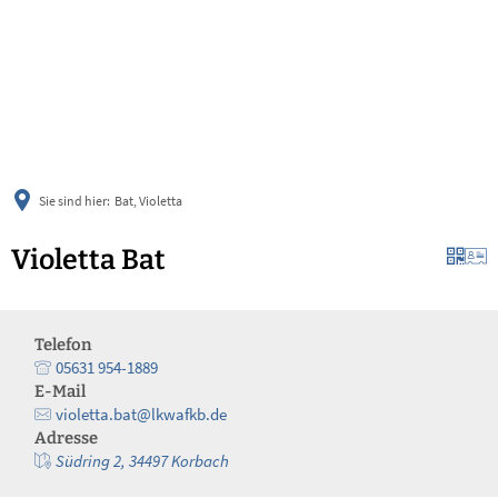
українська
türkçe
english
العربية
persisch
deutsch
Sie sind hier:
Bat, Violetta
Violetta Bat
Telefon
05631 954-1889
E-Mail
violetta.bat@lkwafkb.de
Adresse
Südring 2, 34497 Korbach