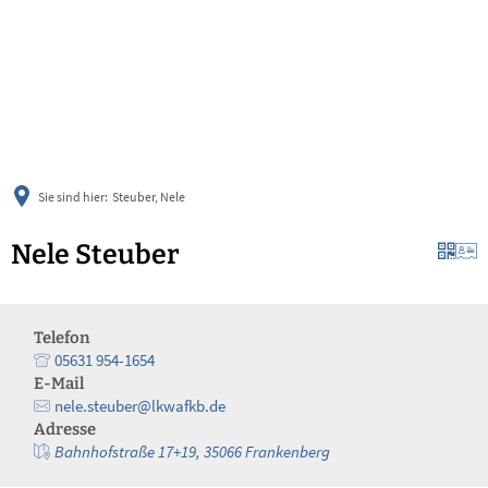
українська
türkçe
english
العربية
persisch
deutsch
Sie sind hier:
Steuber, Nele
Nele Steuber
Telefon
05631 954-1654
E-Mail
nele.steuber@lkwafkb.de
Adresse
Bahnhofstraße 17+19, 35066 Frankenberg