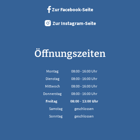
Zur Facebook-Seite
Zur Instagram-Seite
Öffnungszeiten
Montag
08:00
-
16:00
Uhr
Von 08:00 bis 16:00 Uhr
Dienstag
08:00
-
16:00
Uhr
Von 08:00 bis 16:00 Uhr
Mittwoch
08:00
-
16:00
Uhr
Von 08:00 bis 16:00 Uhr
Donnerstag
08:00
-
16:00
Uhr
Von 08:00 bis 16:00 Uhr
Freitag
08:00
-
13:00
Uhr
Von 08:00 bis 13:00 Uhr
Samstag
geschlossen
Sonntag
geschlossen