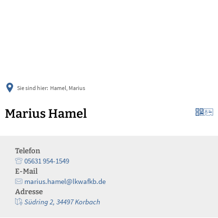
українська
türkçe
english
العربية
persisch
deutsch
Sie sind hier:
Hamel, Marius
Marius Hamel
Telefon
05631 954-1549
E-Mail
marius.hamel@lkwafkb.de
Adresse
Südring 2, 34497 Korbach