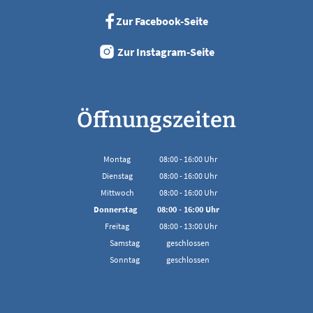
Zur Facebook-Seite
Zur Instagram-Seite
Öffnungszeiten
Montag
08:00
-
16:00
Uhr
Von 08:00 bis 16:00 Uhr
Dienstag
08:00
-
16:00
Uhr
Von 08:00 bis 16:00 Uhr
Mittwoch
08:00
-
16:00
Uhr
Von 08:00 bis 16:00 Uhr
Donnerstag
08:00
-
16:00
Uhr
Von 08:00 bis 16:00 Uhr
Freitag
08:00
-
13:00
Uhr
Von 08:00 bis 13:00 Uhr
Samstag
geschlossen
Sonntag
geschlossen