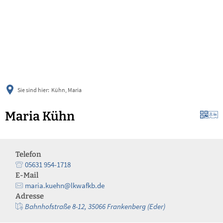
українська
türkçe
english
العربية
persisch
deutsch
Sie sind hier:
Kühn, Maria
Maria Kühn
Telefon
05631 954-1718
E-Mail
maria.kuehn@lkwafkb.de
Adresse
Bahnhofstraße 8-12, 35066 Frankenberg (Eder)