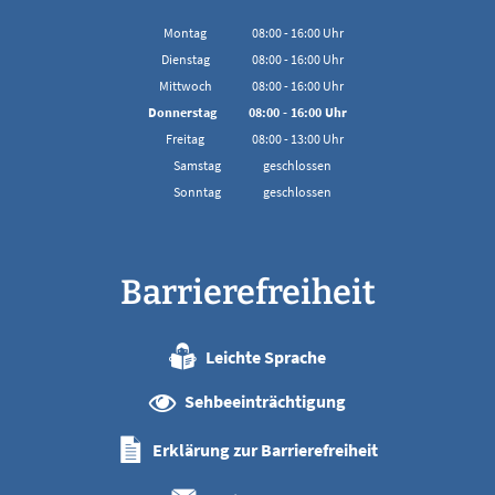
Montag
08:00
-
16:00
Uhr
Von 08:00 bis 16:00 Uhr
Dienstag
08:00
-
16:00
Uhr
Von 08:00 bis 16:00 Uhr
Mittwoch
08:00
-
16:00
Uhr
Von 08:00 bis 16:00 Uhr
Donnerstag
08:00
-
16:00
Uhr
Von 08:00 bis 16:00 Uhr
Freitag
08:00
-
13:00
Uhr
Von 08:00 bis 13:00 Uhr
Samstag
geschlossen
Sonntag
geschlossen
Barrierefreiheit
Leichte Sprache
Sehbeeinträchtigung
Erklärung zur Barrierefreiheit