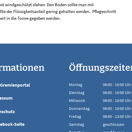
dest windgeschützt stehen. Den Boden sollte man mit
llte der Flüssigkeitsanteil gering gehalten werden. Pflegeschnitt
einert in die Tonne gegeben werden.
ormationen
Öffnungszeite
Gremienportal
Montag
08:00
-
16:00
Uhr
Von 08:00 bis 16
Dienstag
08:00
-
16:00
Uhr
essum
Von 08:00 bis 16
Mittwoch
08:00
-
16:00
Uhr
Von 08:00 bis 16
Donnerstag
08:00
-
16:00
Uhr
nschutz
Von 08:00 bis 16
Freitag
08:00
-
13:00
Uhr
Von 08:00 bis 13
cebook-Seite
Samstag
geschlossen