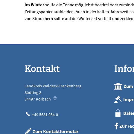
Im Winter
sollte die Tonne möglichst frostfrei oder zumin
Zeitungspapier auskleiden. Auch in der kalten Jahreszeit so
von Sträuchern sollte auf die Winterzeit verteilt und zerkl
Kontakt
Inf
Landkreis Waldeck-Frankenberg
Zum 
Südring 2
Impr
34497
Korbach
Date
+49 5631 954-0
Zur Fa
Zum Kontaktformular