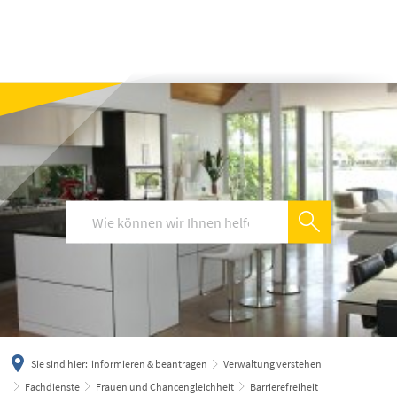
українська
türkçe
english
العربية
persisch
deutsch
Sie sind hier:
informieren & beantragen
Verwaltung verstehen
Fachdienste
Frauen und Chancengleichheit
Barrierefreiheit