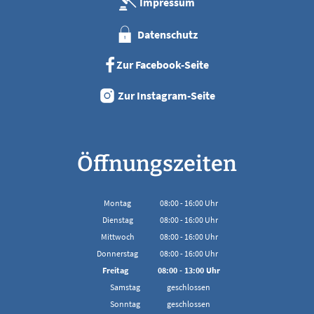
Impressum
Datenschutz
Zur Facebook-Seite
Zur Instagram-Seite
Öffnungszeiten
Montag
08:00
-
16:00
Uhr
Von 08:00 bis 16:00 Uhr
Dienstag
08:00
-
16:00
Uhr
Von 08:00 bis 16:00 Uhr
Mittwoch
08:00
-
16:00
Uhr
Von 08:00 bis 16:00 Uhr
Donnerstag
08:00
-
16:00
Uhr
Von 08:00 bis 16:00 Uhr
Freitag
08:00
-
13:00
Uhr
Von 08:00 bis 13:00 Uhr
Samstag
geschlossen
Sonntag
geschlossen