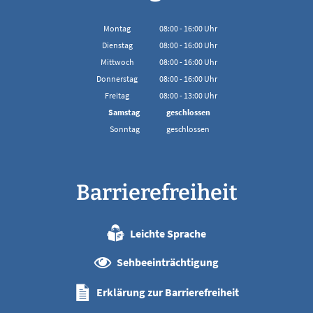
Montag
08:00
-
16:00
Uhr
Von 08:00 bis 16:00 Uhr
Dienstag
08:00
-
16:00
Uhr
Von 08:00 bis 16:00 Uhr
Mittwoch
08:00
-
16:00
Uhr
Von 08:00 bis 16:00 Uhr
Donnerstag
08:00
-
16:00
Uhr
Von 08:00 bis 16:00 Uhr
Freitag
08:00
-
13:00
Uhr
Von 08:00 bis 13:00 Uhr
Samstag
geschlossen
Sonntag
geschlossen
Barrierefreiheit
Leichte Sprache
Sehbeeinträchtigung
Erklärung zur Barrierefreiheit