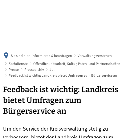
українська
türkçe
english
العربية
persisch
deutsch
Sie sind hier:
informieren & beantragen
Verwaltung verstehen
Fachdienste
Öffentlichkeitsarbeit, Kultur, Paten- und Partnerschaften
Presse
Pressearchiv
Juli
Feedback ist wichtig: Landkreis bietet Umfragen zum Bürgerservice an
Feedback ist wichtig: Landkreis
bietet Umfragen zum
Bürgerservice an
Um den Service der Kreisverwaltung stetig zu
verbessern, bietet der Landkreis Umfragen zum