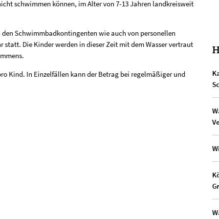
nicht schwimmen können, im Alter von 7-13 Jahren landkreisweit
 den Schwimmbadkontingenten wie auch von personellen
r statt. Die Kinder werden in dieser Zeit mit dem Wasser vertraut
H
wimmens.
Ka
pro Kind. In Einzelfällen kann der Betrag bei regelmäßiger und
S
Wa
Ve
W
Kö
G
Wa