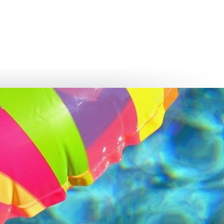
български
українська
türkçe
english
العربية
persisch
deutsch
twickeln
leben & genießen