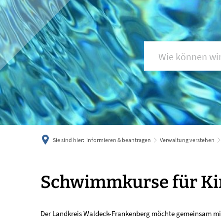
Sie sind hier:
informieren & beantragen
Verwaltung verstehen
Schwimmkurse
Schwimmkurse für Ki
für
Der Landkreis Waldeck-Frankenberg möchte gemeinsam mit