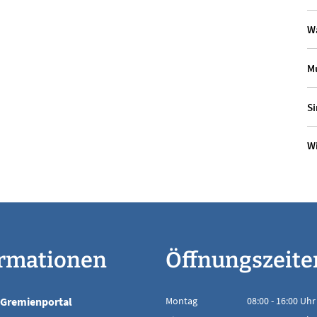
W
Mu
Si
Wi
ormationen
Öffnungszeite
Gremienportal
Montag
08:00
-
16:00
Uhr
Von 08:00 bis 16