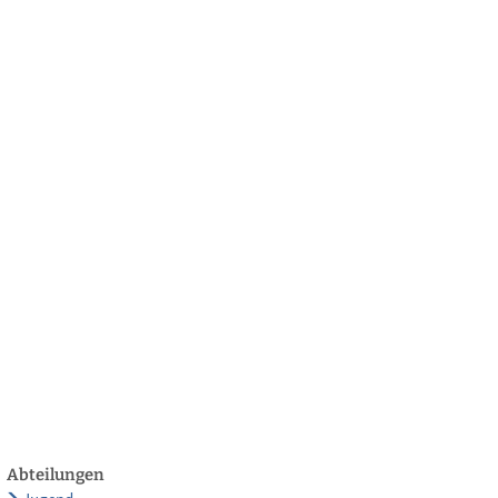
български
українська
türkçe
english
العربية
persisch
deutsch
twickeln
leben & genießen
Abteilungen