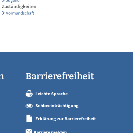
Jugend
Zuständigkeiten
Vormundschaft
n
Barrierefreiheit
Leichte Sprache
:00 Uhr
Sehbeeinträchtigung
:00 Uhr
:00 Uhr
r
Erklärung zur Barrierefreiheit
:00 Uhr
:00 Uhr
Barriere melden