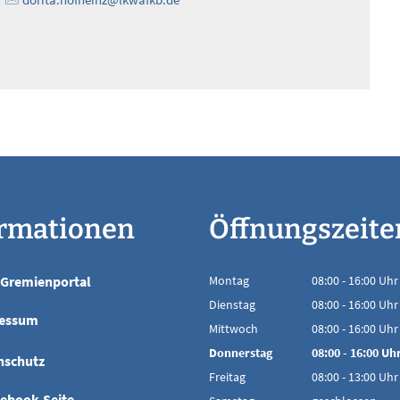
ormationen
Öffnungszeite
Gremienportal
Montag
08:00
-
16:00
Uhr
Von 08:00 bis 16
Dienstag
08:00
-
16:00
Uhr
essum
Von 08:00 bis 16
Mittwoch
08:00
-
16:00
Uhr
Von 08:00 bis 16
Donnerstag
08:00
-
16:00
Uh
nschutz
Von 08:00 bis 16
Freitag
08:00
-
13:00
Uhr
Von 08:00 bis 13
cebook-Seite