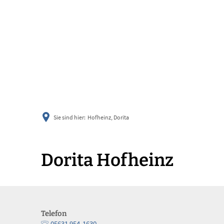
informier
Sie sind hier:
Hofheinz, Dorita
Dorita Hofheinz
Telefon
05631 954-1630