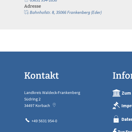
Adresse
Bahnhofstr. 8, 35066 Frankenberg (Eder)
Kontakt
Inf
Landkreis Waldeck-Frankenberg
Zum 
Südring 2
Impr
34497
Korbach
Date
+49 5631 954-0
Zur Fa