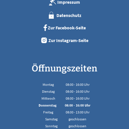
Impressum
Datenschutz
Zur Facebook-Seite
Zur Instagram-Seite
Öffnungszeiten
Montag
08:00
-
16:00
Uhr
Von 08:00 bis 16:00 Uhr
Dienstag
08:00
-
16:00
Uhr
Von 08:00 bis 16:00 Uhr
Mittwoch
08:00
-
16:00
Uhr
Von 08:00 bis 16:00 Uhr
Donnerstag
08:00
-
16:00
Uhr
Von 08:00 bis 16:00 Uhr
Freitag
08:00
-
13:00
Uhr
Von 08:00 bis 13:00 Uhr
Samstag
geschlossen
Sonntag
geschlossen