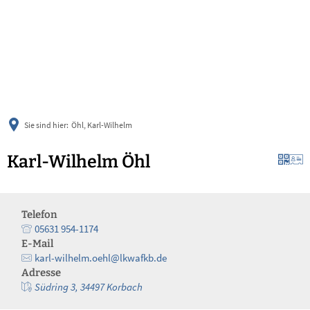
українська
türkçe
english
العربية
persisch
deutsch
Sie sind hier:
Öhl, Karl-Wilhelm
Karl-Wilhelm Öhl
Telefon
05631 954-1174
E-Mail
karl-wilhelm.oehl@lkwafkb.de
Adresse
Südring 3, 34497 Korbach