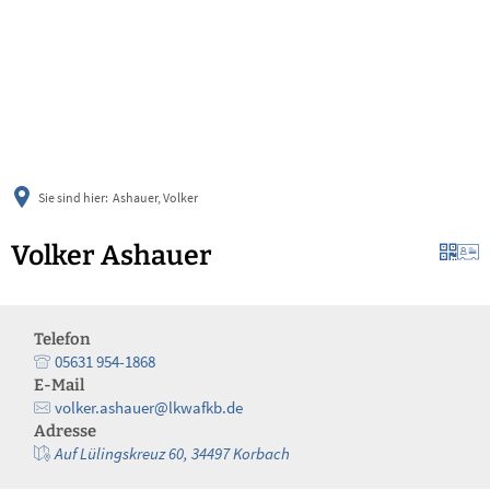
українська
türkçe
english
العربية
persisch
deutsch
Sie sind hier:
Ashauer, Volker
Volker Ashauer
Telefon
05631 954-1868
E-Mail
volker.ashauer@lkwafkb.de
Adresse
Auf Lülingskreuz 60, 34497 Korbach