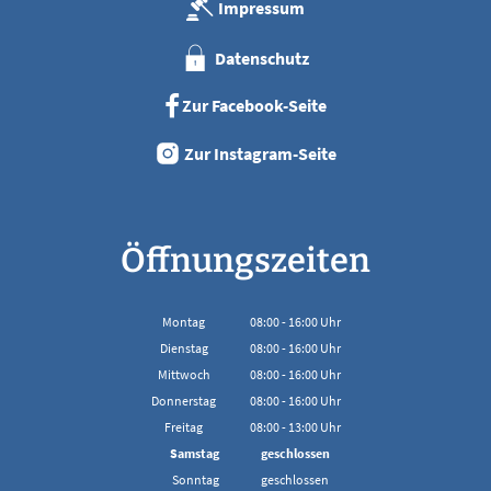
Impressum
Datenschutz
Zur Facebook-Seite
Zur Instagram-Seite
Öffnungszeiten
Montag
08:00
-
16:00
Uhr
Von 08:00 bis 16:00 Uhr
Dienstag
08:00
-
16:00
Uhr
Von 08:00 bis 16:00 Uhr
Mittwoch
08:00
-
16:00
Uhr
Von 08:00 bis 16:00 Uhr
Donnerstag
08:00
-
16:00
Uhr
Von 08:00 bis 16:00 Uhr
Freitag
08:00
-
13:00
Uhr
Von 08:00 bis 13:00 Uhr
Samstag
geschlossen
Sonntag
geschlossen