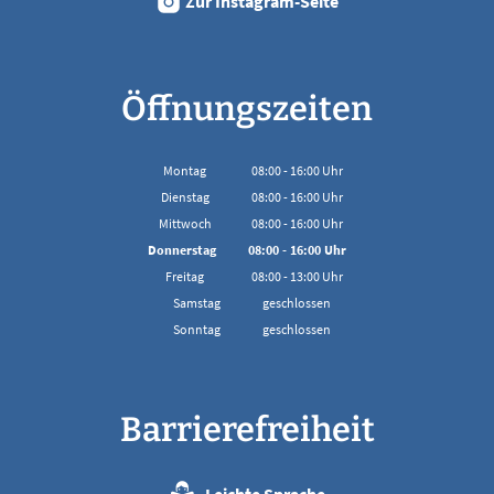
Zur Instagram-Seite
Öffnungszeiten
Montag
08:00
-
16:00
Uhr
Von 08:00 bis 16:00 Uhr
Dienstag
08:00
-
16:00
Uhr
Von 08:00 bis 16:00 Uhr
Mittwoch
08:00
-
16:00
Uhr
Von 08:00 bis 16:00 Uhr
Donnerstag
08:00
-
16:00
Uhr
Von 08:00 bis 16:00 Uhr
Freitag
08:00
-
13:00
Uhr
Von 08:00 bis 13:00 Uhr
Samstag
geschlossen
Sonntag
geschlossen
Barrierefreiheit