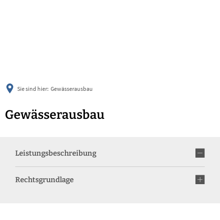
українська
türkçe
english
العربية
persisch
deutsch
Sie sind hier:
Gewässerausbau
Gewässerausbau
Leistungsbeschreibung
Rechtsgrundlage