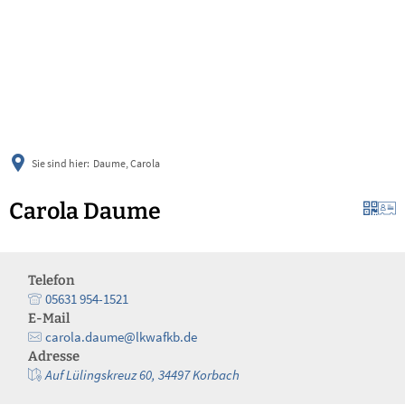
українська
türkçe
english
العربية
persisch
deutsch
Sie sind hier:
Daume, Carola
Carola Daume
Telefon
05631 954-1521
E-Mail
carola.daume@lkwafkb.de
Adresse
Auf Lülingskreuz 60, 34497 Korbach