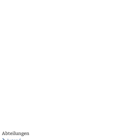
български
українська
türkçe
english
العربية
persisch
deutsch
twickeln
leben & genießen
Abteilungen