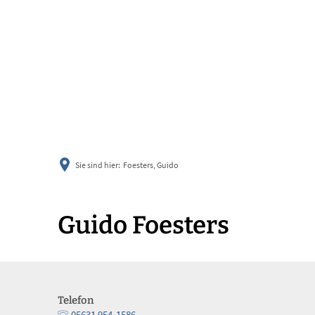
informier
Sie sind hier:
Foesters, Guido
Guido Foesters
Telefon
05631 954-1586