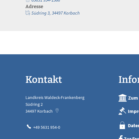
Adresse
Südring 3, 34497 Korbach
Kontakt
Inf
Landkreis Waldeck-Frankenberg
Zum 
Südring 2
Impr
34497
Korbach
Date
+49 5631 954-0
Zur Fa