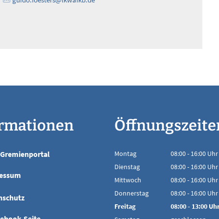
ormationen
Öffnungszeite
Gremienportal
Montag
08:00
-
16:00
Uhr
Von 08:00 bis 16
Dienstag
08:00
-
16:00
Uhr
essum
Von 08:00 bis 16
Mittwoch
08:00
-
16:00
Uhr
Von 08:00 bis 16
Donnerstag
08:00
-
16:00
Uhr
nschutz
Von 08:00 bis 16
Freitag
08:00
-
13:00
Uh
Von 08:00 bis 13
cebook-Seite