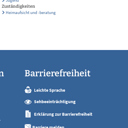
Jugend
Zuständigkeiten
Heimaufsicht und -beratung
n
Barrierefreiheit
Leichte Sprache
:00 Uhr
Sehbeeinträchtigung
:00 Uhr
:00 Uhr
Erklärung zur Barrierefreiheit
:00 Uhr
r
:00 Uhr
Barriere melden