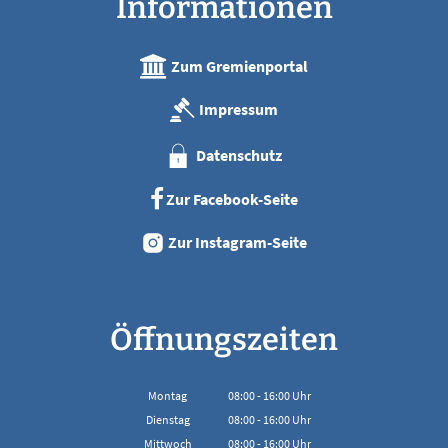
Informationen
Zum Gremienportal
Impressum
Datenschutz
Zur Facebook-Seite
Zur Instagram-Seite
Öffnungszeiten
Montag
08:00
-
16:00
Uhr
Von 08:00 bis 16:00 Uhr
Dienstag
08:00
-
16:00
Uhr
Von 08:00 bis 16:00 Uhr
Mittwoch
08:00
-
16:00
Uhr