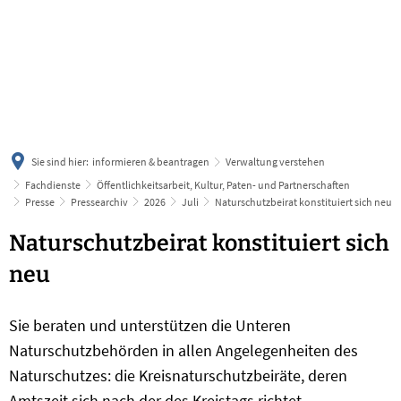
українська
türkçe
english
العربية
persisch
deutsch
Sie sind hier:
informieren & beantragen
Verwaltung verstehen
Fachdienste
Öffentlichkeitsarbeit, Kultur, Paten- und Partnerschaften
Presse
Pressearchiv
2026
Juli
Naturschutzbeirat konstituiert sich neu
Naturschutzbeirat konstituiert sich
neu
Sie beraten und unterstützen die Unteren
Naturschutzbehörden in allen Angelegenheiten des
Naturschutzes: die Kreisnaturschutzbeiräte, deren
Amtszeit sich nach der des Kreistags richtet.