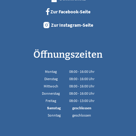
Zur Facebook-Seite
Zur Instagram-Seite
Öffnungszeiten
Montag
08:00
-
16:00
Uhr
Von 08:00 bis 16:00 Uhr
Dienstag
08:00
-
16:00
Uhr
Von 08:00 bis 16:00 Uhr
Mittwoch
08:00
-
16:00
Uhr
Von 08:00 bis 16:00 Uhr
Donnerstag
08:00
-
16:00
Uhr
Von 08:00 bis 16:00 Uhr
Freitag
08:00
-
13:00
Uhr
Von 08:00 bis 13:00 Uhr
Samstag
geschlossen
Sonntag
geschlossen