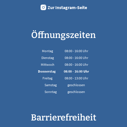
Zur Instagram-Seite
Öffnungszeiten
Montag
08:00
-
16:00
Uhr
Von 08:00 bis 16:00 Uhr
Dienstag
08:00
-
16:00
Uhr
Von 08:00 bis 16:00 Uhr
Mittwoch
08:00
-
16:00
Uhr
Von 08:00 bis 16:00 Uhr
Donnerstag
08:00
-
16:00
Uhr
Von 08:00 bis 16:00 Uhr
Freitag
08:00
-
13:00
Uhr
Von 08:00 bis 13:00 Uhr
Samstag
geschlossen
Sonntag
geschlossen
Barrierefreiheit