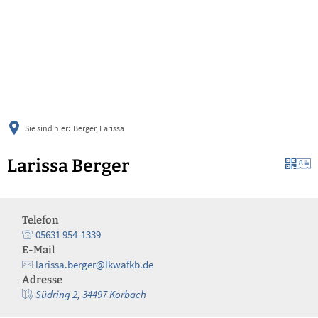
українська
türkçe
english
العربية
persisch
deutsch
Sie sind hier:
Berger, Larissa
Larissa Berger
Telefon
05631 954-1339
E-Mail
larissa.berger@lkwafkb.de
Adresse
Südring 2, 34497 Korbach